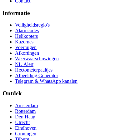
Contact
Informatie
Veiligheidsregio's
Alarmcodes
Helikopters
Kazernes
Voertuigen
Afkortingen
Weerwaarschuwingen
NL-Alert
Hectometerpaaltjes
Afbeelding Generator
Telegram & WhatsApp kanalen
Ontdek
Amsterdam
Rotterdam
Den Haag
Utrecht
Eindhoven
Groningen
Tilburg