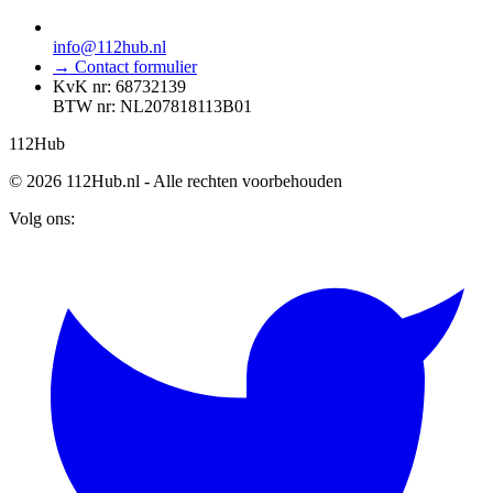
info@112hub.nl
→ Contact formulier
KvK nr: 68732139
BTW nr: NL207818113B01
112
Hub
© 2026 112Hub.nl - Alle rechten voorbehouden
Volg ons: