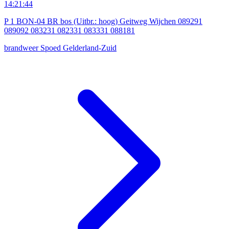
14:21:44
P 1 BON-04 BR bos (Uitbr.: hoog) Geitweg Wijchen 089291
089092 083231 082331 083331 088181
brandweer
Spoed
Gelderland-Zuid