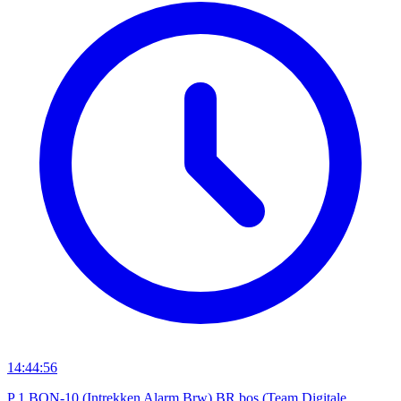
14:44:56
P 1 BON-10 (Intrekken Alarm Brw) BR bos (Team Digitale