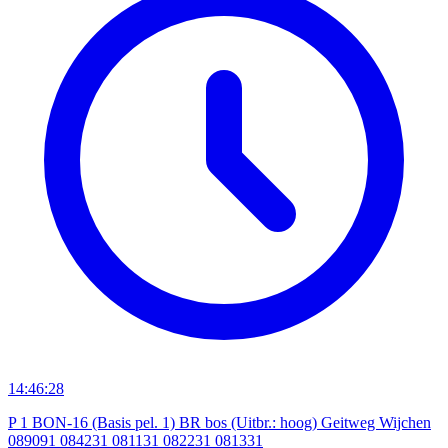
14:46:28
P 1 BON-16 (Basis pel. 1) BR bos (Uitbr.: hoog) Geitweg Wijchen
089091 084231 081131 082231 081331