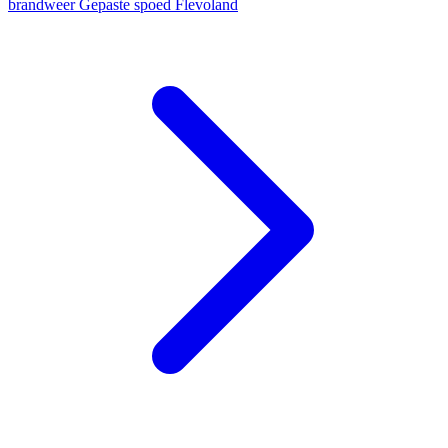
brandweer
Gepaste spoed
Flevoland