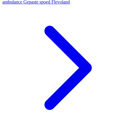
ambulance
Gepaste spoed
Flevoland