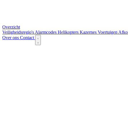
Overzicht
Veiligheidsregio's
Alarmcodes
Helikopters
Kazernes
Voertuigen
Afko
Over ons
Contact