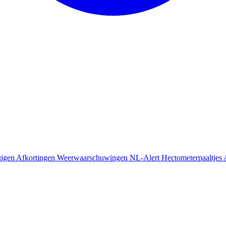
uigen
Afkortingen
Weerwaarschuwingen
NL-Alert
Hectometerpaaltjes