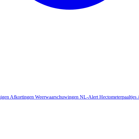
uigen
Afkortingen
Weerwaarschuwingen
NL-Alert
Hectometerpaaltjes