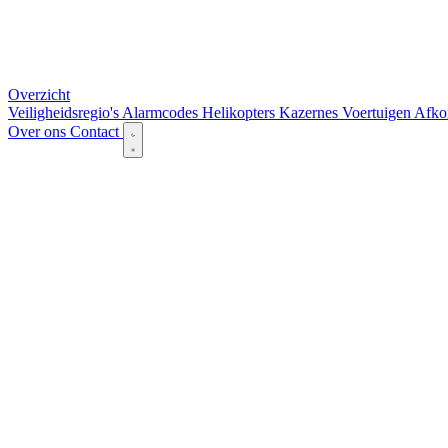
Overzicht
Veiligheidsregio's
Alarmcodes
Helikopters
Kazernes
Voertuigen
Afko
Over ons
Contact