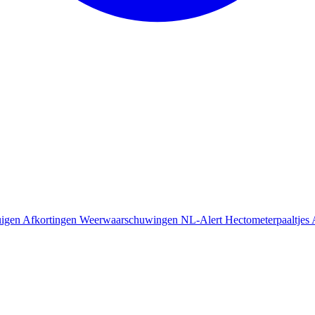
uigen
Afkortingen
Weerwaarschuwingen
NL-Alert
Hectometerpaaltjes