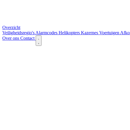
Overzicht
Veiligheidsregio's
Alarmcodes
Helikopters
Kazernes
Voertuigen
Afko
Over ons
Contact