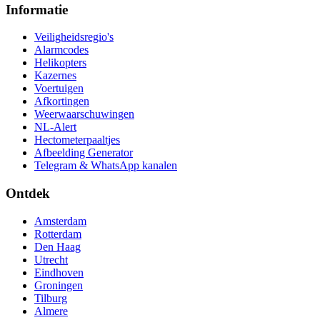
Informatie
Veiligheidsregio's
Alarmcodes
Helikopters
Kazernes
Voertuigen
Afkortingen
Weerwaarschuwingen
NL-Alert
Hectometerpaaltjes
Afbeelding Generator
Telegram & WhatsApp kanalen
Ontdek
Amsterdam
Rotterdam
Den Haag
Utrecht
Eindhoven
Groningen
Tilburg
Almere