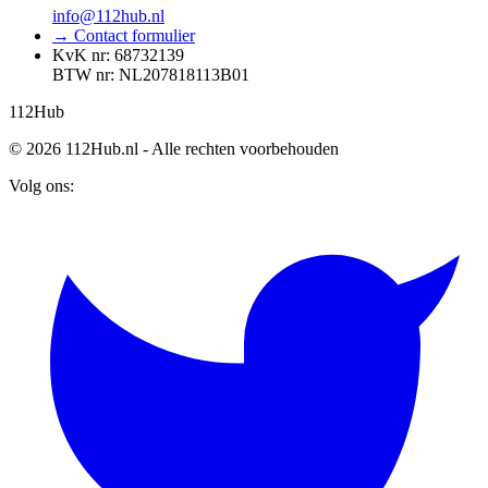
info@112hub.nl
→ Contact formulier
KvK nr: 68732139
BTW nr: NL207818113B01
112
Hub
© 2026 112Hub.nl - Alle rechten voorbehouden
Volg ons: