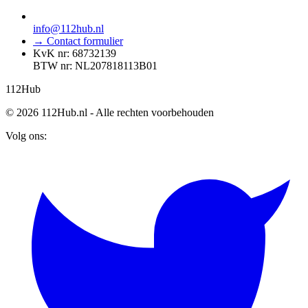
info@112hub.nl
→ Contact formulier
KvK nr: 68732139
BTW nr: NL207818113B01
112
Hub
© 2026 112Hub.nl - Alle rechten voorbehouden
Volg ons: