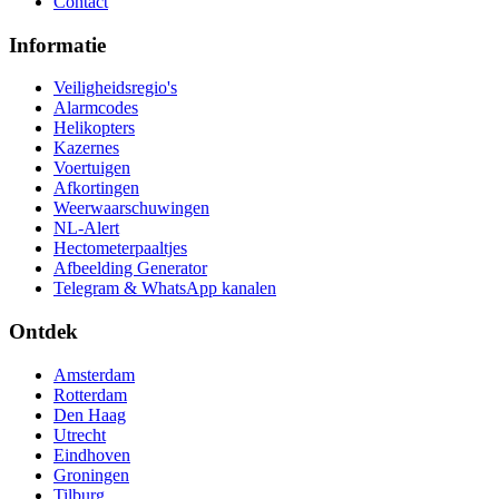
Contact
Informatie
Veiligheidsregio's
Alarmcodes
Helikopters
Kazernes
Voertuigen
Afkortingen
Weerwaarschuwingen
NL-Alert
Hectometerpaaltjes
Afbeelding Generator
Telegram & WhatsApp kanalen
Ontdek
Amsterdam
Rotterdam
Den Haag
Utrecht
Eindhoven
Groningen
Tilburg