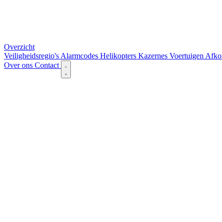
Overzicht
Veiligheidsregio's
Alarmcodes
Helikopters
Kazernes
Voertuigen
Afko
Over ons
Contact