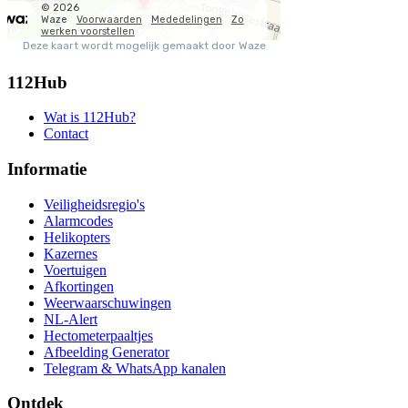
112Hub
Wat is 112Hub?
Contact
Informatie
Veiligheidsregio's
Alarmcodes
Helikopters
Kazernes
Voertuigen
Afkortingen
Weerwaarschuwingen
NL-Alert
Hectometerpaaltjes
Afbeelding Generator
Telegram & WhatsApp kanalen
Ontdek