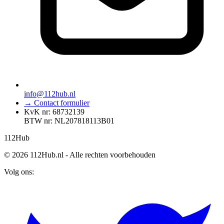
info@112hub.nl
→ Contact formulier
KvK nr: 68732139
BTW nr: NL207818113B01
112
Hub
© 2026 112Hub.nl - Alle rechten voorbehouden
Volg ons: