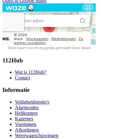
Open in Google Maps
112Hub
Wat is 112Hub?
Contact
Informatie
Veiligheidsregio's
Alarmcodes
Helikopters
Kazernes
Voertuigen
Afkortingen
Weerwaarschuwingen