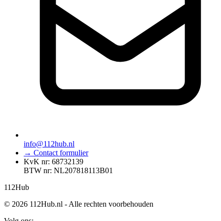
info@112hub.nl
→ Contact formulier
KvK nr: 68732139
BTW nr: NL207818113B01
112
Hub
© 2026 112Hub.nl - Alle rechten voorbehouden
Volg ons: