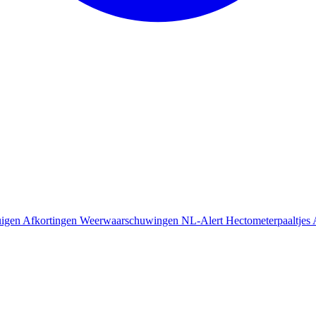
uigen
Afkortingen
Weerwaarschuwingen
NL-Alert
Hectometerpaaltjes