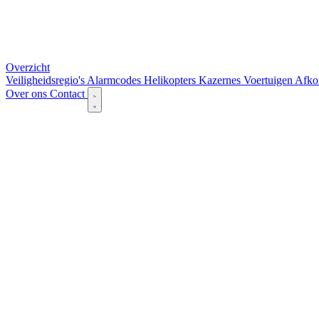
Overzicht
Veiligheidsregio's
Alarmcodes
Helikopters
Kazernes
Voertuigen
Afko
Over ons
Contact