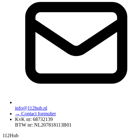
info@112hub.nl
→ Contact formulier
KvK nr: 68732139
BTW nr: NL207818113B01
112
Hub