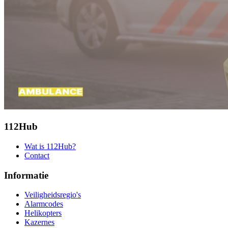
112Hub
Wat is 112Hub?
Contact
Informatie
Veiligheidsregio's
Alarmcodes
Helikopters
Kazernes