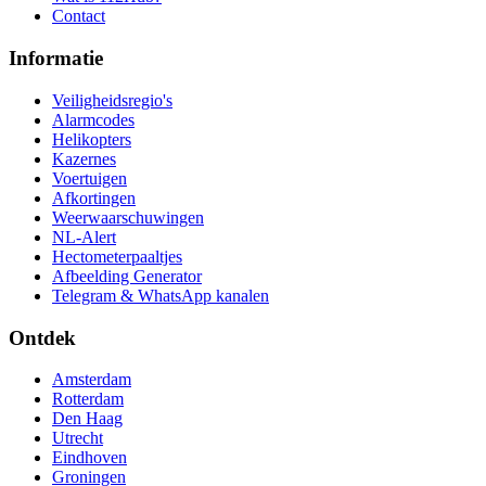
Contact
Informatie
Veiligheidsregio's
Alarmcodes
Helikopters
Kazernes
Voertuigen
Afkortingen
Weerwaarschuwingen
NL-Alert
Hectometerpaaltjes
Afbeelding Generator
Telegram & WhatsApp kanalen
Ontdek
Amsterdam
Rotterdam
Den Haag
Utrecht
Eindhoven
Groningen