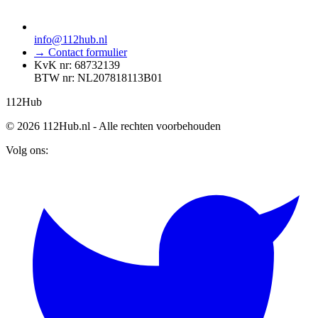
info@112hub.nl
→ Contact formulier
KvK nr: 68732139
BTW nr: NL207818113B01
112
Hub
© 2026 112Hub.nl - Alle rechten voorbehouden
Volg ons: