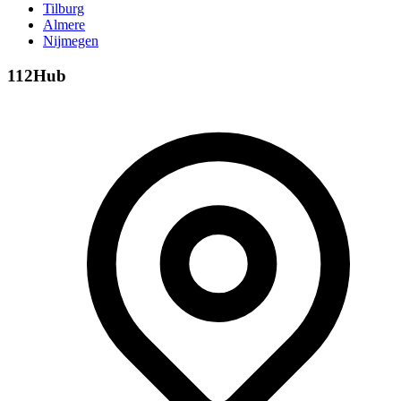
Tilburg
Almere
Nijmegen
112Hub