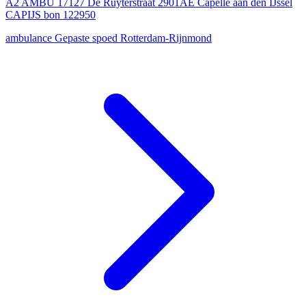
A2 AMBU 17127 De Ruyterstraat 2901AE Capelle aan den IJssel
CAPIJS bon 122950
ambulance
Gepaste spoed
Rotterdam-Rijnmond