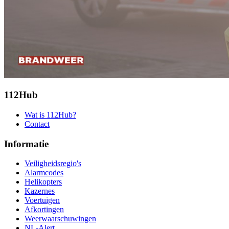
112Hub
Wat is 112Hub?
Contact
Informatie
Veiligheidsregio's
Alarmcodes
Helikopters
Kazernes
Voertuigen
Afkortingen
Weerwaarschuwingen
NL-Alert