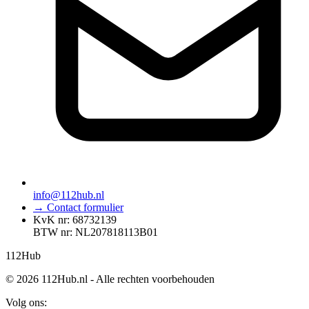
info@112hub.nl
→ Contact formulier
KvK nr: 68732139
BTW nr: NL207818113B01
112
Hub
© 2026 112Hub.nl - Alle rechten voorbehouden
Volg ons: