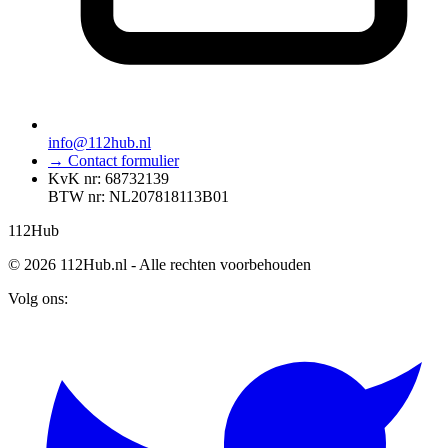
info@112hub.nl
→ Contact formulier
KvK nr: 68732139
BTW nr: NL207818113B01
112
Hub
© 2026 112Hub.nl - Alle rechten voorbehouden
Volg ons: