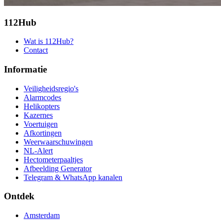
112Hub
Wat is 112Hub?
Contact
Informatie
Veiligheidsregio's
Alarmcodes
Helikopters
Kazernes
Voertuigen
Afkortingen
Weerwaarschuwingen
NL-Alert
Hectometerpaaltjes
Afbeelding Generator
Telegram & WhatsApp kanalen
Ontdek
Amsterdam