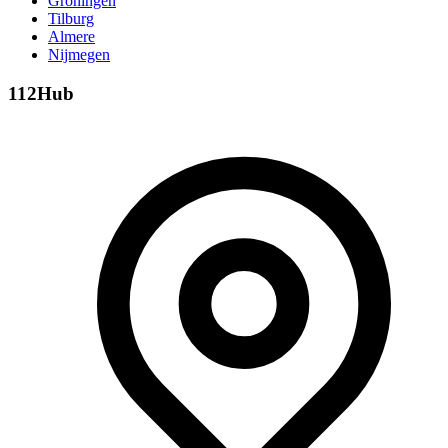
Groningen
Tilburg
Almere
Nijmegen
112Hub