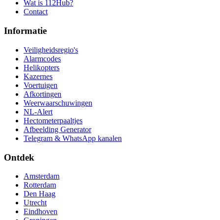
Wat is 112Hub?
Contact
Informatie
Veiligheidsregio's
Alarmcodes
Helikopters
Kazernes
Voertuigen
Afkortingen
Weerwaarschuwingen
NL-Alert
Hectometerpaaltjes
Afbeelding Generator
Telegram & WhatsApp kanalen
Ontdek
Amsterdam
Rotterdam
Den Haag
Utrecht
Eindhoven