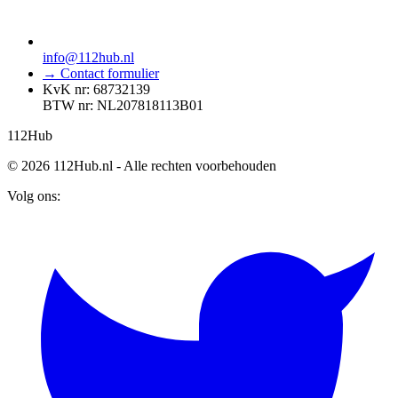
info@112hub.nl
→ Contact formulier
KvK nr: 68732139
BTW nr: NL207818113B01
112
Hub
© 2026 112Hub.nl - Alle rechten voorbehouden
Volg ons: