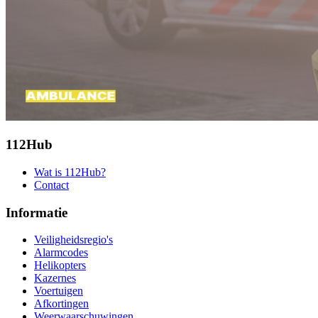
112Hub
Wat is 112Hub?
Contact
Informatie
Veiligheidsregio's
Alarmcodes
Helikopters
Kazernes
Voertuigen
Afkortingen
Weerwaarschuwingen