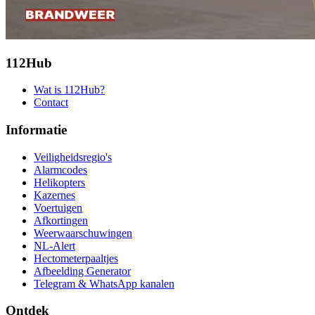
112Hub
Wat is 112Hub?
Contact
Informatie
Veiligheidsregio's
Alarmcodes
Helikopters
Kazernes
Voertuigen
Afkortingen
Weerwaarschuwingen
NL-Alert
Hectometerpaaltjes
Afbeelding Generator
Telegram & WhatsApp kanalen
Ontdek