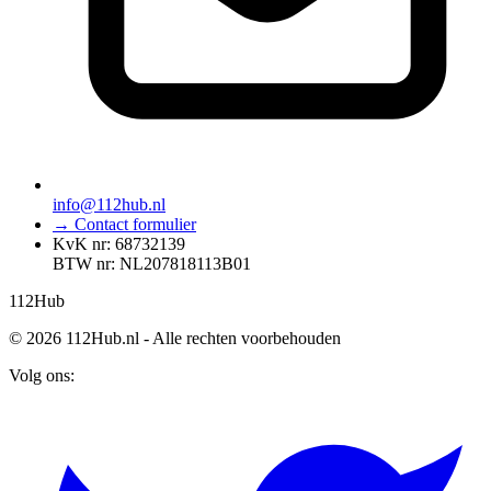
info@112hub.nl
→ Contact formulier
KvK nr: 68732139
BTW nr: NL207818113B01
112
Hub
© 2026 112Hub.nl - Alle rechten voorbehouden
Volg ons: