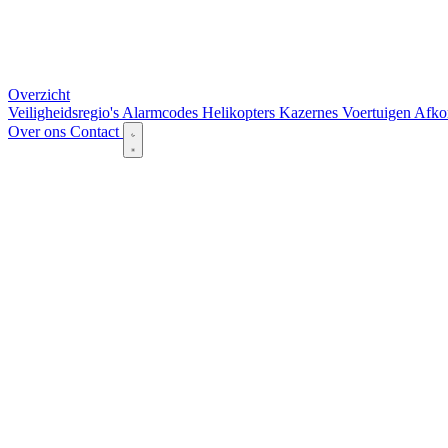
Overzicht
Veiligheidsregio's
Alarmcodes
Helikopters
Kazernes
Voertuigen
Afko
Over ons
Contact