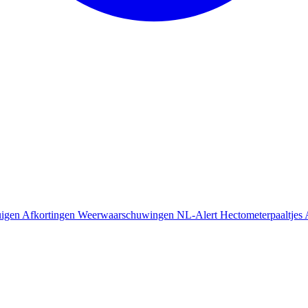
uigen
Afkortingen
Weerwaarschuwingen
NL-Alert
Hectometerpaaltjes