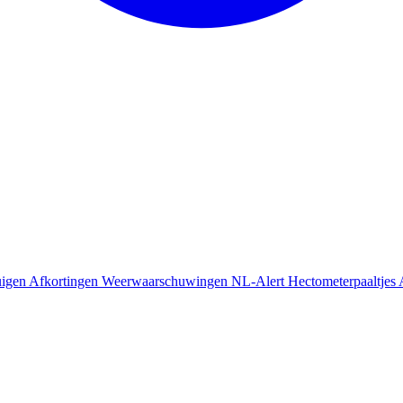
uigen
Afkortingen
Weerwaarschuwingen
NL-Alert
Hectometerpaaltjes