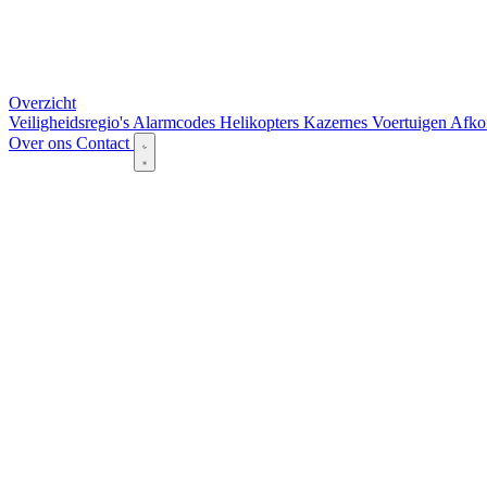
Overzicht
Veiligheidsregio's
Alarmcodes
Helikopters
Kazernes
Voertuigen
Afko
Over ons
Contact