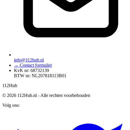
info@112hub.nl
→ Contact formulier
KvK nr: 68732139
BTW nr: NL207818113B01
112
Hub
© 2026 112Hub.nl - Alle rechten voorbehouden
Volg ons: