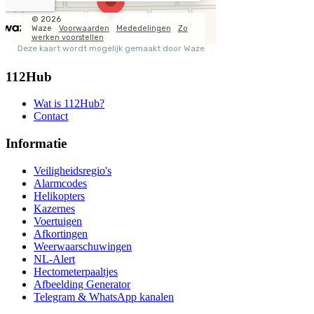
112Hub
Wat is 112Hub?
Contact
Informatie
Veiligheidsregio's
Alarmcodes
Helikopters
Kazernes
Voertuigen
Afkortingen
Weerwaarschuwingen
NL-Alert
Hectometerpaaltjes
Afbeelding Generator
Telegram & WhatsApp kanalen