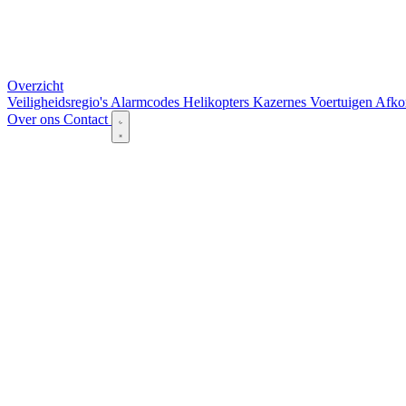
Overzicht
Veiligheidsregio's
Alarmcodes
Helikopters
Kazernes
Voertuigen
Afko
Over ons
Contact