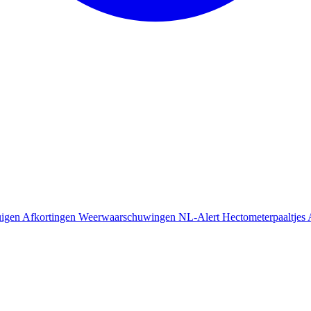
uigen
Afkortingen
Weerwaarschuwingen
NL-Alert
Hectometerpaaltjes