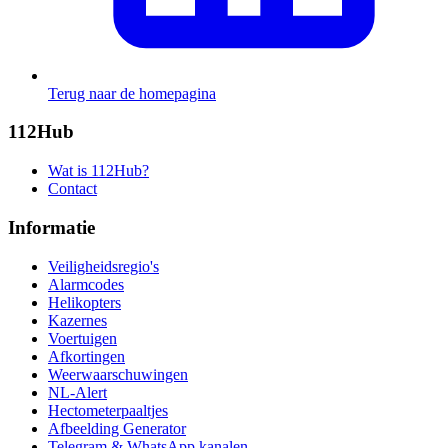
Terug naar de homepagina
112Hub
Wat is 112Hub?
Contact
Informatie
Veiligheidsregio's
Alarmcodes
Helikopters
Kazernes
Voertuigen
Afkortingen
Weerwaarschuwingen
NL-Alert
Hectometerpaaltjes
Afbeelding Generator
Telegram & WhatsApp kanalen