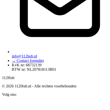
info@112hub.nl
→ Contact formulier
KvK nr: 68732139
BTW nr: NL207818113B01
112
Hub
© 2026 112Hub.nl - Alle rechten voorbehouden
Volg ons: