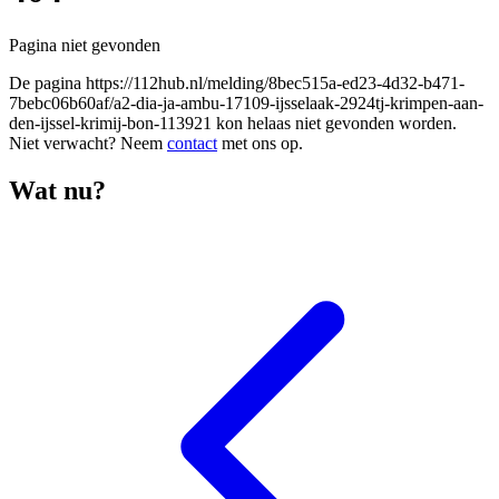
Pagina niet gevonden
De pagina
https://112hub.nl/melding/8bec515a-ed23-4d32-b471-
7bebc06b60af/a2-dia-ja-ambu-17109-ijsselaak-2924tj-krimpen-aan-
den-ijssel-krimij-bon-113921
kon helaas niet gevonden worden.
Niet verwacht? Neem
contact
met ons op.
Wat nu?