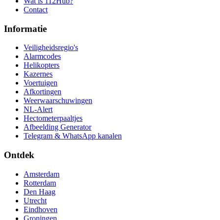
Wat is 112Hub?
Contact
Informatie
Veiligheidsregio's
Alarmcodes
Helikopters
Kazernes
Voertuigen
Afkortingen
Weerwaarschuwingen
NL-Alert
Hectometerpaaltjes
Afbeelding Generator
Telegram & WhatsApp kanalen
Ontdek
Amsterdam
Rotterdam
Den Haag
Utrecht
Eindhoven
Groningen