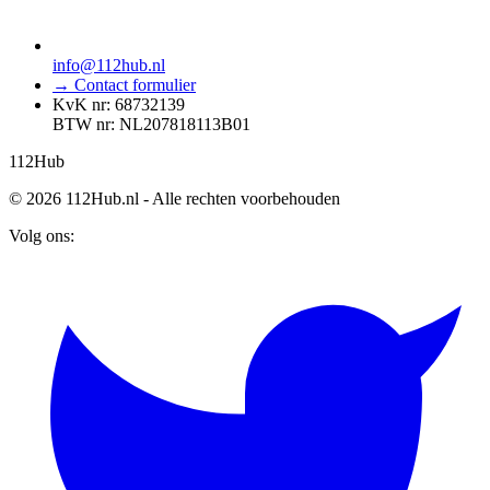
info@112hub.nl
→ Contact formulier
KvK nr: 68732139
BTW nr: NL207818113B01
112
Hub
© 2026 112Hub.nl - Alle rechten voorbehouden
Volg ons: