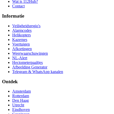
Wat is 112Hub?
Contact
Informatie
Veiligheidsregio's
Alarmcodes
Helikopters
Kazernes
Voertuigen
Afkortingen
Weerwaarschuwingen
NL-Alert
Hectometerpaaltjes
Afbeelding Generator
Telegram & WhatsApp kanalen
Ontdek
Amsterdam
Rotterdam
Den Haag
Utrecht
Eindhoven