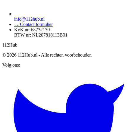
info@112hub.nl
→ Contact formulier
KvK nr: 68732139
BTW nr: NL207818113B01
112
Hub
© 2026 112Hub.nl - Alle rechten voorbehouden
Volg ons: