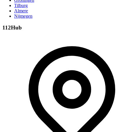
Groningen
Tilburg
Almere
Nijmegen
112Hub