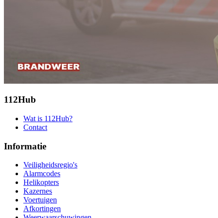
112Hub
Wat is 112Hub?
Contact
Informatie
Veiligheidsregio's
Alarmcodes
Helikopters
Kazernes
Voertuigen
Afkortingen
Weerwaarschuwingen