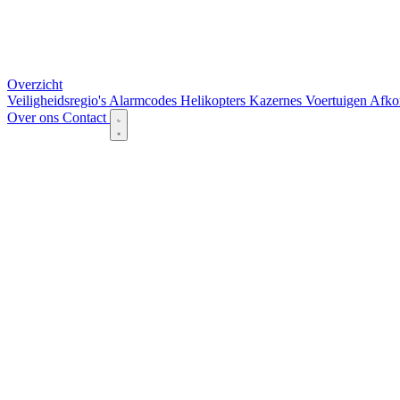
Overzicht
Veiligheidsregio's
Alarmcodes
Helikopters
Kazernes
Voertuigen
Afko
Over ons
Contact