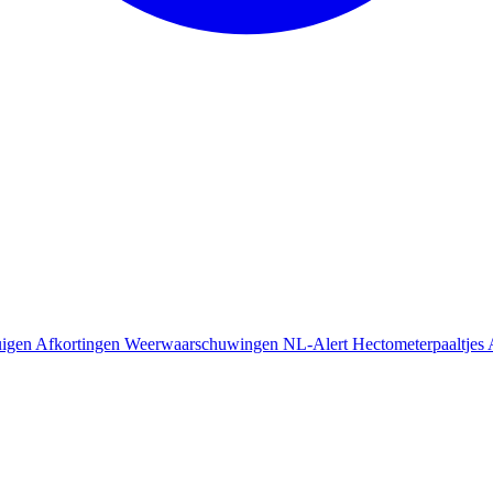
uigen
Afkortingen
Weerwaarschuwingen
NL-Alert
Hectometerpaaltjes