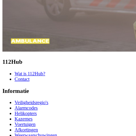
112Hub
Wat is 112Hub?
Contact
Informatie
Veiligheidsregio's
Alarmcodes
Helikopters
Kazernes
Voertuigen
Afkortingen
Weerwaarschuwingen