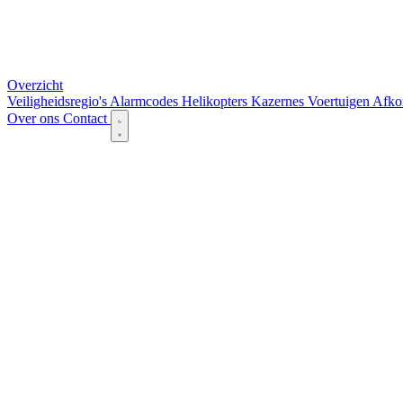
Overzicht
Veiligheidsregio's
Alarmcodes
Helikopters
Kazernes
Voertuigen
Afko
Over ons
Contact