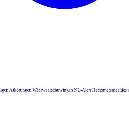
uigen
Afkortingen
Weerwaarschuwingen
NL-Alert
Hectometerpaaltjes