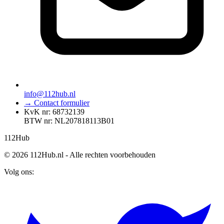
info@112hub.nl
→ Contact formulier
KvK nr: 68732139
BTW nr: NL207818113B01
112
Hub
© 2026 112Hub.nl - Alle rechten voorbehouden
Volg ons: