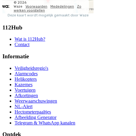
112Hub
Wat is 112Hub?
Contact
Informatie
Veiligheidsregio's
Alarmcodes
Helikopters
Kazernes
Voertuigen
Afkortingen
Weerwaarschuwingen
NL-Alert
Hectometerpaaltjes
Afbeelding Generator
Telegram & WhatsApp kanalen
Ontdek