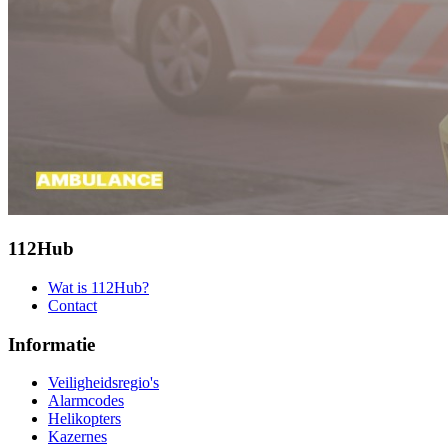
112Hub
Wat is 112Hub?
Contact
Informatie
Veiligheidsregio's
Alarmcodes
Helikopters
Kazernes