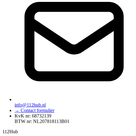
info@112hub.nl
→ Contact formulier
KvK nr: 68732139
BTW nr: NL207818113B01
112
Hub