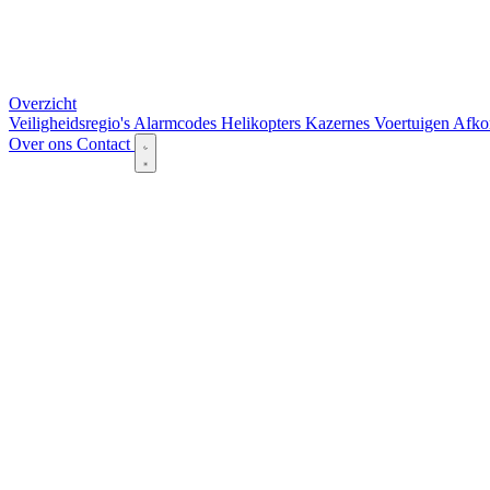
Overzicht
Veiligheidsregio's
Alarmcodes
Helikopters
Kazernes
Voertuigen
Afko
Over ons
Contact