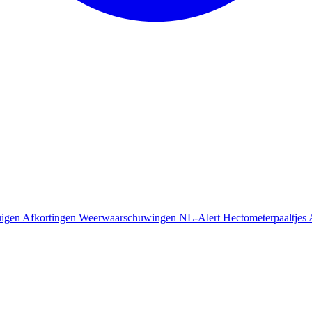
uigen
Afkortingen
Weerwaarschuwingen
NL-Alert
Hectometerpaaltjes