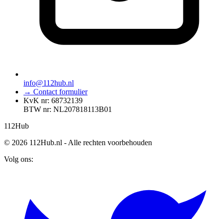
info@112hub.nl
→ Contact formulier
KvK nr: 68732139
BTW nr: NL207818113B01
112
Hub
© 2026 112Hub.nl - Alle rechten voorbehouden
Volg ons: