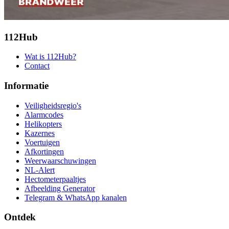
112Hub
Wat is 112Hub?
Contact
Informatie
Veiligheidsregio's
Alarmcodes
Helikopters
Kazernes
Voertuigen
Afkortingen
Weerwaarschuwingen
NL-Alert
Hectometerpaaltjes
Afbeelding Generator
Telegram & WhatsApp kanalen
Ontdek