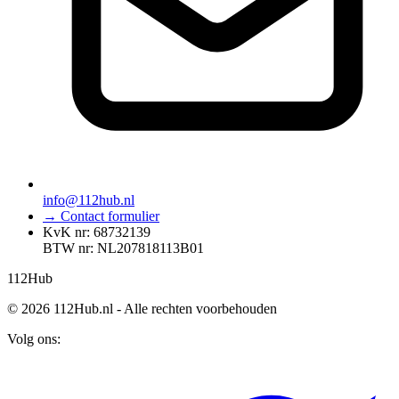
info@112hub.nl
→ Contact formulier
KvK nr: 68732139
BTW nr: NL207818113B01
112
Hub
© 2026 112Hub.nl - Alle rechten voorbehouden
Volg ons: