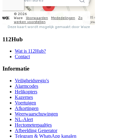
112Hub
Wat is 112Hub?
Contact
Informatie
Veiligheidsregio's
Alarmcodes
Helikopters
Kazernes
Voertuigen
Afkortingen
Weerwaarschuwingen
NL-Alert
Hectometerpaaltjes
Afbeelding Generator
Telegram & WhatsApp kanalen