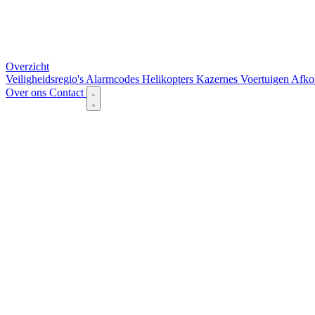
Overzicht
Veiligheidsregio's
Alarmcodes
Helikopters
Kazernes
Voertuigen
Afko
Over ons
Contact