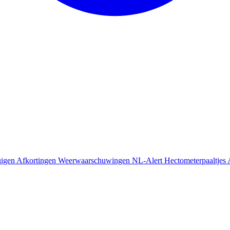
uigen
Afkortingen
Weerwaarschuwingen
NL-Alert
Hectometerpaaltjes