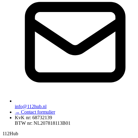
info@112hub.nl
→ Contact formulier
KvK nr: 68732139
BTW nr: NL207818113B01
112
Hub