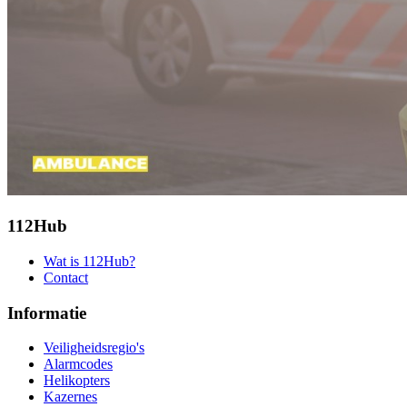
112Hub
Wat is 112Hub?
Contact
Informatie
Veiligheidsregio's
Alarmcodes
Helikopters
Kazernes