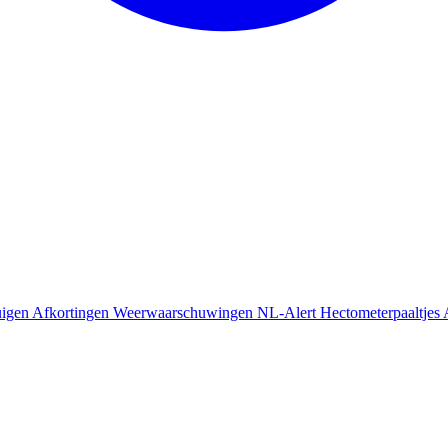
uigen
Afkortingen
Weerwaarschuwingen
NL-Alert
Hectometerpaaltjes