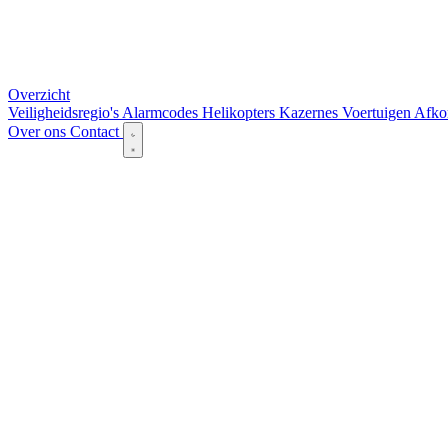
Overzicht
Veiligheidsregio's
Alarmcodes
Helikopters
Kazernes
Voertuigen
Afko
Over ons
Contact