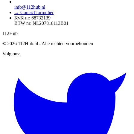
info@112hub.nl
→ Contact formulier
KvK nr: 68732139
BTW nr: NL207818113B01
112
Hub
© 2026 112Hub.nl - Alle rechten voorbehouden
Volg ons: