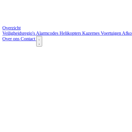
Overzicht
Veiligheidsregio's
Alarmcodes
Helikopters
Kazernes
Voertuigen
Afko
Over ons
Contact