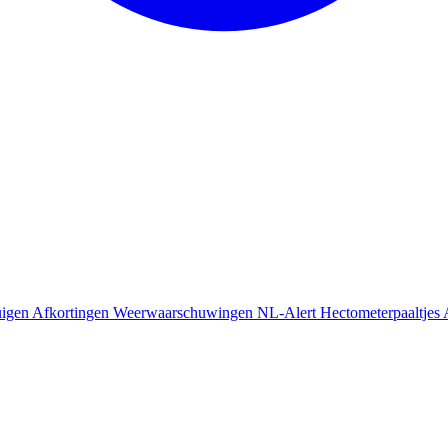
uigen
Afkortingen
Weerwaarschuwingen
NL-Alert
Hectometerpaaltjes