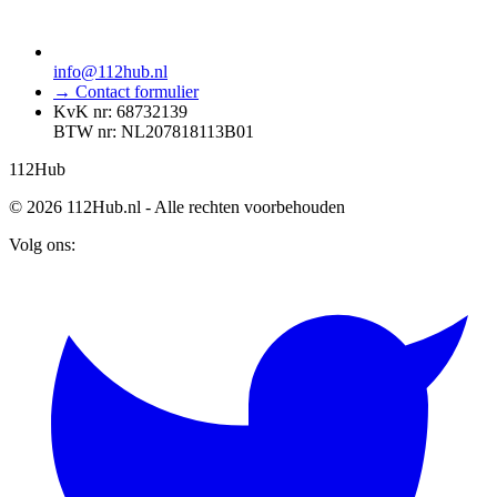
info@112hub.nl
→ Contact formulier
KvK nr: 68732139
BTW nr: NL207818113B01
112
Hub
© 2026 112Hub.nl - Alle rechten voorbehouden
Volg ons: