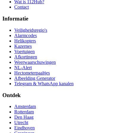
Wat is 112Hub?
Contact
Informatie
Veiligheidsregio's
Alarmcodes
Helikopters
Kazernes
Voertuigen
Afkortingen
Weerwaarschuwingen
NL-Alert
Hectometerpaaltjes
Afbeelding Generator
Telegram & WhatsApp kanalen
Ontdek
Amsterdam
Rotterdam
Den Haag
Utrecht
Eindhoven