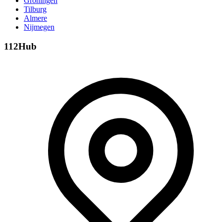
Groningen
Tilburg
Almere
Nijmegen
112Hub