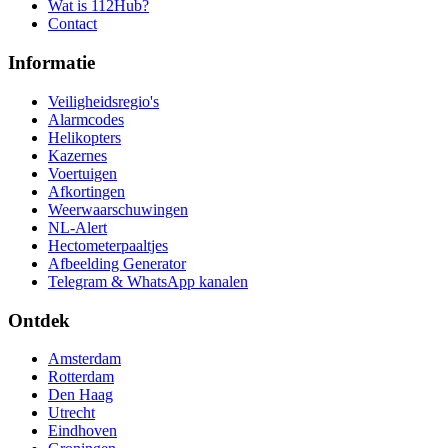
Wat is 112Hub?
Contact
Informatie
Veiligheidsregio's
Alarmcodes
Helikopters
Kazernes
Voertuigen
Afkortingen
Weerwaarschuwingen
NL-Alert
Hectometerpaaltjes
Afbeelding Generator
Telegram & WhatsApp kanalen
Ontdek
Amsterdam
Rotterdam
Den Haag
Utrecht
Eindhoven