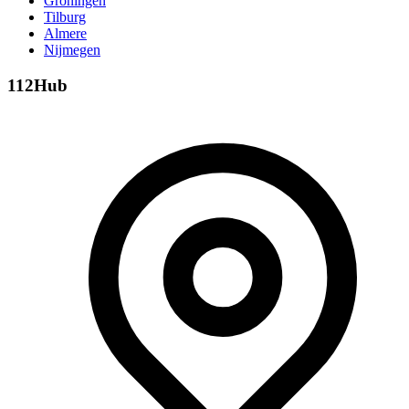
Groningen
Tilburg
Almere
Nijmegen
112Hub