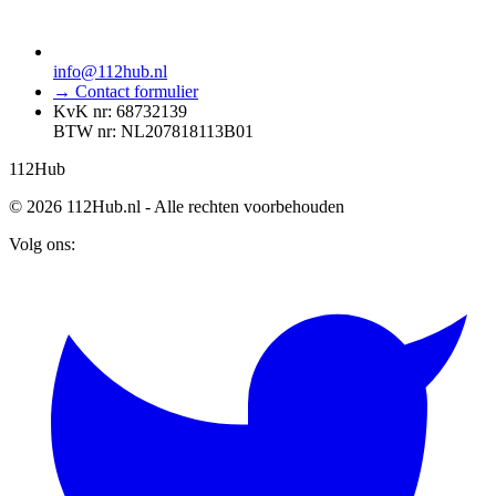
info@112hub.nl
→ Contact formulier
KvK nr: 68732139
BTW nr: NL207818113B01
112
Hub
© 2026 112Hub.nl - Alle rechten voorbehouden
Volg ons: