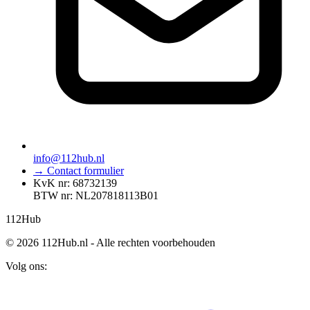
info@112hub.nl
→ Contact formulier
KvK nr: 68732139
BTW nr: NL207818113B01
112
Hub
© 2026 112Hub.nl - Alle rechten voorbehouden
Volg ons: