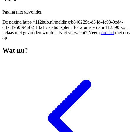
Pagina niet gevonden
De pagina
https://112hub.nl/melding/b840229a-d34d-4c93-9cd4-
d37f3960f94f/b2-13215-stationsplein-1012-amsterdam-112390
kon
helaas niet gevonden worden. Niet verwacht? Neem
contact
met ons
op.
Wat nu?