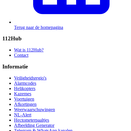
Terug naar de homepagina
112Hub
Wat is 112Hub?
Contact
Informatie
Veiligheidsregio's
Alarmcodes
Helikopters
Kazernes
Voertuigen
Afkortingen
Weerwaarschuwingen
NL-Alert
Hectometerpaaltjes
Afbeelding Generator
Telegram & WhatsApp kanalen