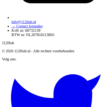
info@112hub.nl
→ Contact formulier
KvK nr: 68732139
BTW nr: NL207818113B01
112
Hub
© 2026 112Hub.nl - Alle rechten voorbehouden
Volg ons: