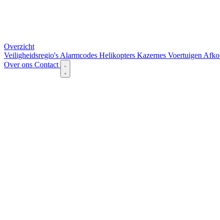
Overzicht
Veiligheidsregio's
Alarmcodes
Helikopters
Kazernes
Voertuigen
Afko
Over ons
Contact