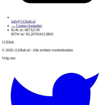
info@112hub.nl
→ Contact formulier
KvK nr: 68732139
BTW nr: NL207818113B01
112
Hub
© 2026 112Hub.nl - Alle rechten voorbehouden
Volg ons: