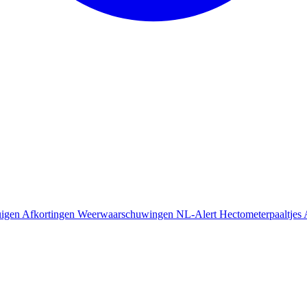
uigen
Afkortingen
Weerwaarschuwingen
NL-Alert
Hectometerpaaltjes