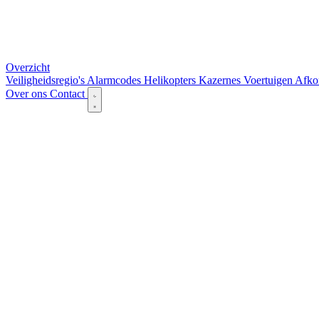
Overzicht
Veiligheidsregio's
Alarmcodes
Helikopters
Kazernes
Voertuigen
Afko
Over ons
Contact