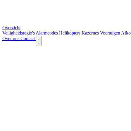
Overzicht
Veiligheidsregio's
Alarmcodes
Helikopters
Kazernes
Voertuigen
Afko
Over ons
Contact