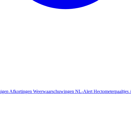
uigen
Afkortingen
Weerwaarschuwingen
NL-Alert
Hectometerpaaltjes