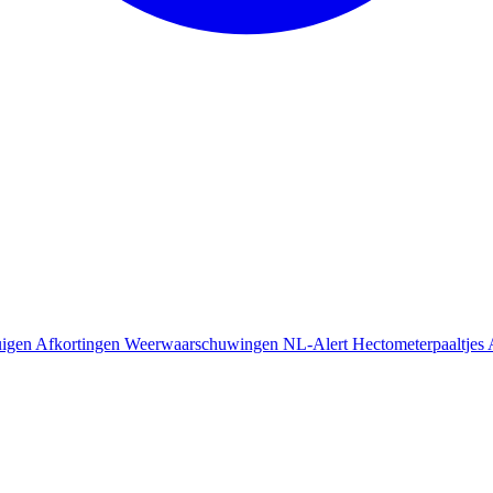
uigen
Afkortingen
Weerwaarschuwingen
NL-Alert
Hectometerpaaltjes