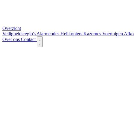
Overzicht
Veiligheidsregio's
Alarmcodes
Helikopters
Kazernes
Voertuigen
Afko
Over ons
Contact